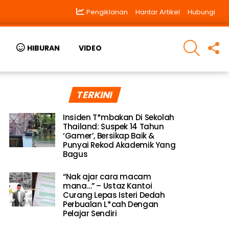
Pengiklanan
Hantar Artikel
Hubungi
SEARCH
F
HIBURAN
VIDEO
U
TERKINI
Insiden T*mbakan Di Sekolah
Thailand: Suspek 14 Tahun
‘Gamer’, Bersikap Baik &
Punyai Rekod Akademik Yang
Bagus
“Nak ajar cara macam
mana…” – Ustaz Kantoi
Curang Lepas Isteri Dedah
Perbualan L*cah Dengan
Pelajar Sendiri