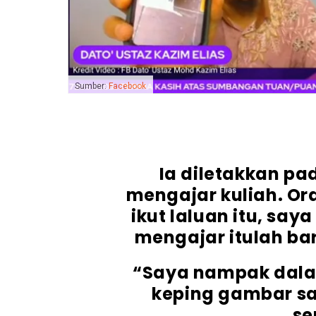
Sumber:
Facebook
Ia diletakkan pa
mengajar kuliah. Or
ikut laluan itu, say
mengajar itulah bar
“Saya nampak dala
keping gambar sa
se