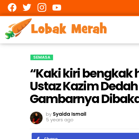
Facebook
twitter
Instagram
youtube
SEMASA
“Kaki kiri bengkak 
Ustaz Kazim Dedah 
Gambarnya Dibaka
by
Syaida Ismail
5 years ago