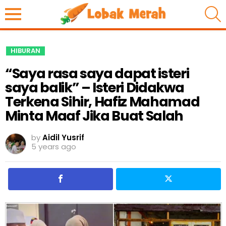
S
HIBURAN
“Saya rasa saya dapat isteri
saya balik” – Isteri Didakwa
Terkena Sihir, Hafiz Mahamad
Minta Maaf Jika Buat Salah
by
Aidil Yusrif
5 years ago