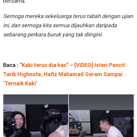
bersama.
Semoga mereka sekeluarga terus tabah dengan ujian
ini, dan semoga kita semua dijauhkan daripada
sebarang perkara buruk yang tak diingini.
Baca :
“Kaki terus dia kas” – [VIDEO] Isteri Pancit
Tarik Highnote, Hafiz Mahamad Geram Sampai
‘Ternaik Kaki’