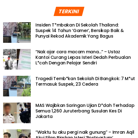
TERKINI
Insiden T*mbakan Di Sekolah Thailand:
Suspek 14 Tahun ‘Gamer’, Bersikap Baik &
Punyai Rekod Akademik Yang Bagus
“Nak ajar cara macam mana…” – Ustaz
Kantoi Curang Lepas Isteri Dedah Perbualan
L*cah Dengan Pelajar Sendiri
Tragedi Temb*kan Sekolah Di Bangkok: 7 M*ut
Termasuk Suspek, 23 Cedera
MAS Wajibkan Saringan Ujian D*dah Terhadap
Semua 1,260 Juruterbang Susulan Kes Di
Jakarta
“Waktu tu aku pergi naik gunung” – Imran Aqil
Akui Silap Biarkan Isteri ‘Postpartum’