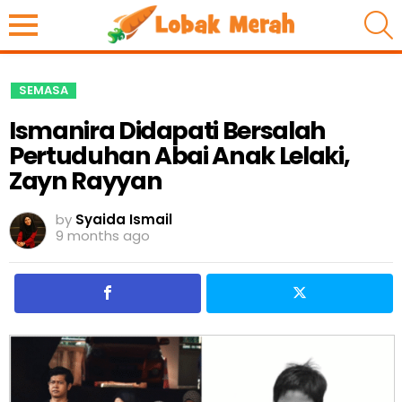
S
SEMASA
Ismanira Didapati Bersalah
Pertuduhan Abai Anak Lelaki,
Zayn Rayyan
by
Syaida Ismail
9 months ago