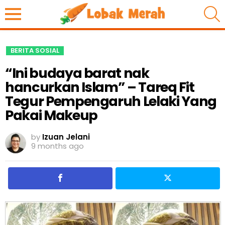
S
BERITA SOSIAL
“Ini budaya barat nak
hancurkan Islam” – Tareq Fit
Tegur Pempengaruh Lelaki Yang
Pakai Makeup
by
Izuan Jelani
9 months ago