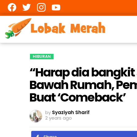
Facebook
twitter
Instagram
youtube
HIBURAN
“Harap dia bangki
Bawah Rumah, Pemi
Buat ‘Comeback’
by
Syaziyah Sharif
2 years ago