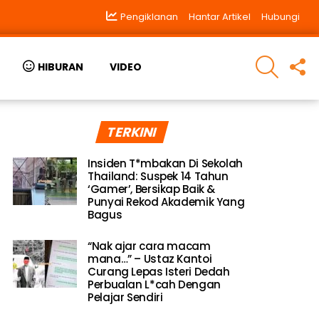
Pengiklanan
Hantar Artikel
Hubungi
SEARCH
F
HIBURAN
VIDEO
U
TERKINI
Insiden T*mbakan Di Sekolah
Thailand: Suspek 14 Tahun
‘Gamer’, Bersikap Baik &
Punyai Rekod Akademik Yang
Bagus
“Nak ajar cara macam
mana…” – Ustaz Kantoi
Curang Lepas Isteri Dedah
Perbualan L*cah Dengan
Pelajar Sendiri