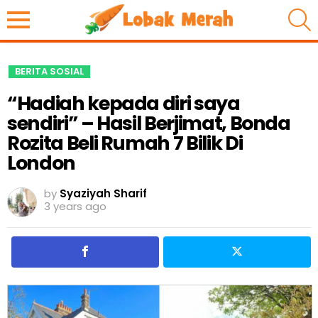
S
BERITA SOSIAL
“Hadiah kepada diri saya
sendiri” – Hasil Berjimat, Bonda
Rozita Beli Rumah 7 Bilik Di
London
by
Syaziyah Sharif
3 years ago