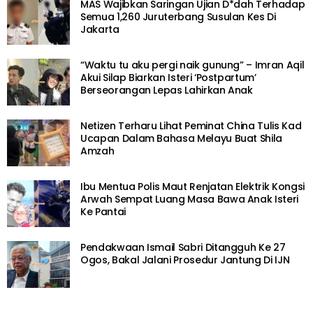
MAS Wajibkan Saringan Ujian D*dah Terhadap
Semua 1,260 Juruterbang Susulan Kes Di
Jakarta
“Waktu tu aku pergi naik gunung” – Imran Aqil
Akui Silap Biarkan Isteri ‘Postpartum’
Berseorangan Lepas Lahirkan Anak
Netizen Terharu Lihat Peminat China Tulis Kad
Ucapan Dalam Bahasa Melayu Buat Shila
Amzah
Ibu Mentua Polis Maut Renjatan Elektrik Kongsi
Arwah Sempat Luang Masa Bawa Anak Isteri
Ke Pantai
Pendakwaan Ismail Sabri Ditangguh Ke 27
Ogos, Bakal Jalani Prosedur Jantung Di IJN