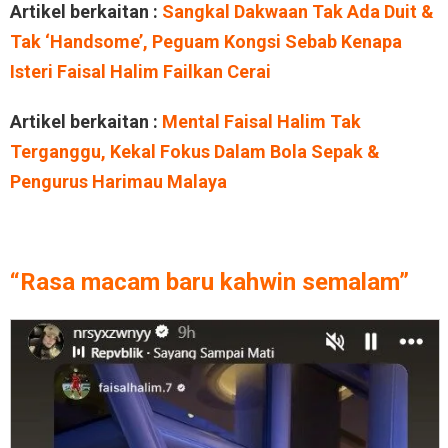
Artikel berkaitan :
Sangkal Dakwaan Tak Ada Duit &
Tak ‘Handsome’, Peguam Kongsi Sebab Kenapa
Isteri Faisal Halim Failkan Cerai
Artikel berkaitan :
Mental Faisal Halim Tak
Terganggu, Kekal Fokus Dalam Bola Sepak &
Pengurus Harimau Malaya
“Rasa macam baru kahwin semalam”