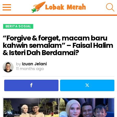
S
BERITA SOSIAL
“Forgive & forget, macam baru
kahwin semalam” – Faisal Halim
& Isteri Dah Berdamai?
by
Izuan Jelani
11 months ago