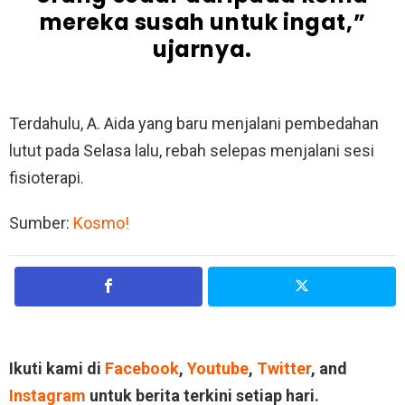
mereka susah untuk ingat,”
ujarnya.
Terdahulu, A. Aida yang baru menjalani pembedahan
lutut pada Selasa lalu, rebah selepas menjalani sesi
fisioterapi.
Sumber:
Kosmo!
Ikuti kami di
Facebook
,
Youtube
,
Twitter
, and
Instagram
untuk berita terkini setiap hari.