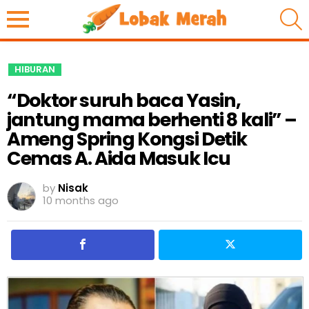
S
HIBURAN
“Doktor suruh baca Yasin,
jantung mama berhenti 8 kali” –
Ameng Spring Kongsi Detik
Cemas A. Aida Masuk Icu
by
Nisak
10 months ago