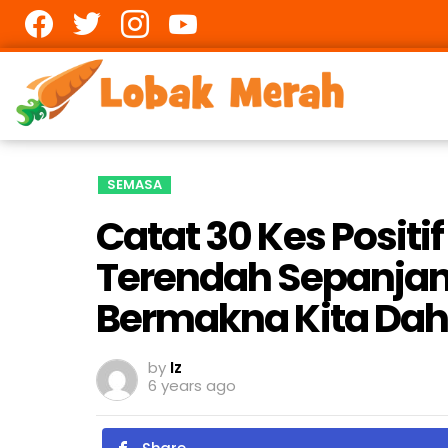
Facebook
twitter
Instagram
youtube
SEMASA
Catat 30 Kes Posit
Terendah Sepanjan
Bermakna Kita Da
by
Iz
6 years ago