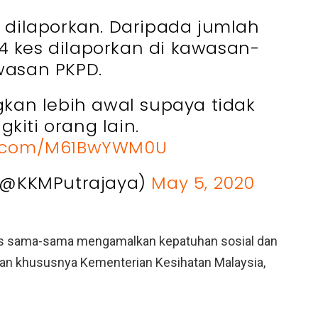
f dilaporkan. Daripada jumlah
4 kes dilaporkan di kawasan-
wasan PKPD.
gkan lebih awal supaya tidak
kiti orang lain.
er.com/M61BwYWM0U
@KKMPutrajaya)
May 5, 2020
rus sama-sama mengamalkan kepatuhan sosial dan
aan khususnya Kementerian Kesihatan Malaysia,