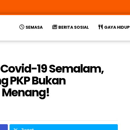
SEMASA
BERITA SOSIAL
GAYA HIDUP
if Covid-19 Semalam,
g PKP Bukan
h Menang!