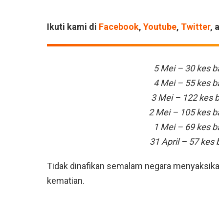
Ikuti kami di
Facebook
,
Youtube
,
Twitter
, 
5 Mei – 30 kes ba
4 Mei – 55 kes ba
3 Mei – 122 kes b
2 Mei – 105 kes ba
1 Mei – 69 kes ba
31 April – 57 kes 
Tidak dinafikan semalam negara menyaksikan
kematian.