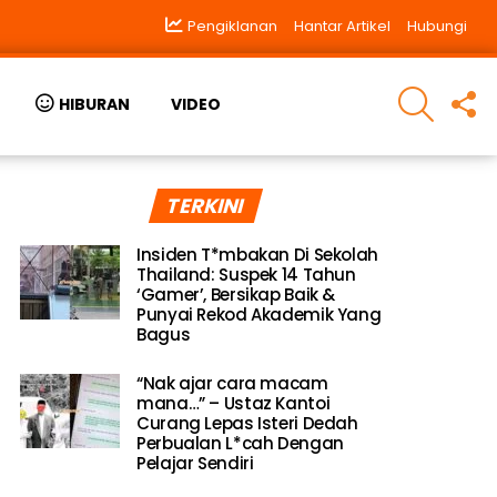
Pengiklanan
Hantar Artikel
Hubungi
SEARCH
F
HIBURAN
VIDEO
U
TERKINI
Insiden T*mbakan Di Sekolah
Thailand: Suspek 14 Tahun
‘Gamer’, Bersikap Baik &
Punyai Rekod Akademik Yang
Bagus
“Nak ajar cara macam
mana…” – Ustaz Kantoi
Curang Lepas Isteri Dedah
Perbualan L*cah Dengan
Pelajar Sendiri