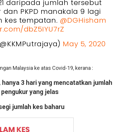
21 daripada jumlah tersebut
er dan PKPD manakala 9 lagi
in kes tempatan.
@DGHisham
er.com/dbZ5IYU7rZ
@KKMPutrajaya)
May 5, 2020
an Malaysia ke atas Covid-19, kerana :
, hanya 3 hari yang mencatatkan jumlah
 pengukur yang jelas
 segi jumlah kes baharu