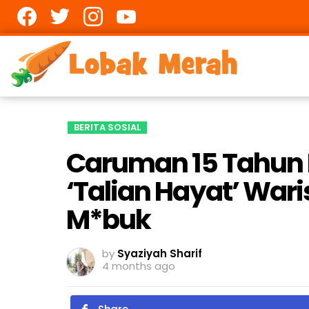
Facebook
twitter
Instagram
youtube
BERITA SOSIAL
Caruman 15 Tahun 
‘Talian Hayat’ Wa
M*buk
by
Syaziyah Sharif
4 months ago