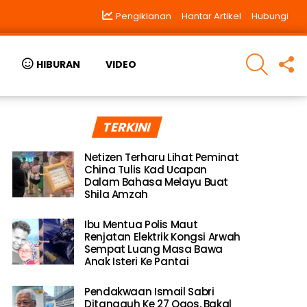
Pengiklanan
Hantar Artikel
Hubungi
SEARCH
F
HIBURAN
VIDEO
U
TERKINI
Netizen Terharu Lihat Peminat
China Tulis Kad Ucapan
Dalam Bahasa Melayu Buat
Shila Amzah
Ibu Mentua Polis Maut
Renjatan Elektrik Kongsi Arwah
Sempat Luang Masa Bawa
Anak Isteri Ke Pantai
Pendakwaan Ismail Sabri
Ditangguh Ke 27 Ogos, Bakal