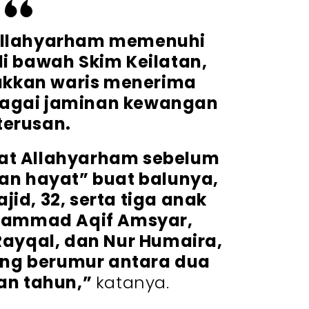
Allahyarham memenuhi
i bawah Skim Keilatan,
akkan waris menerima
bagai jaminan kewangan
terusan.
at Allahyarham sebelum
lian hayat” buat balunya,
jid, 32, serta tiga anak
hammad Aqif Amsyar,
ayqal, dan Nur Humaira,
ng berumur antara dua
an tahun,”
katanya.