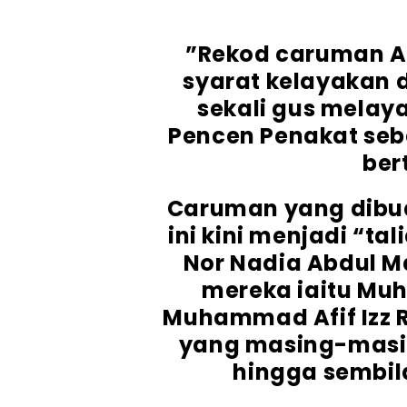
”Rekod caruman 
syarat kelayakan d
sekali gus melay
Pencen Penakat se
ber
Caruman yang dibu
ini kini menjadi “ta
Nor Nadia Abdul Ma
mereka iaitu Mu
Muhammad Afif Izz R
yang masing-masi
hingga sembil