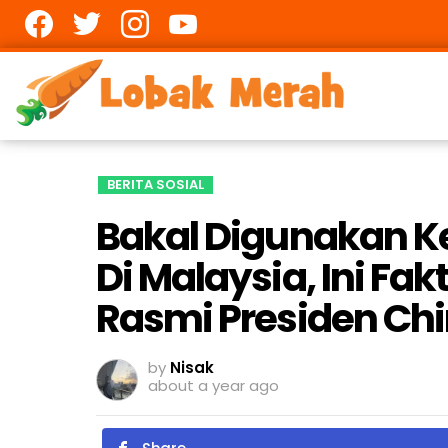
Facebook
twitter
Instagram
youtube
BERITA SOSIAL
Bakal Digunakan K
Di Malaysia, Ini F
Rasmi Presiden Ch
by
Nisak
about a year ago