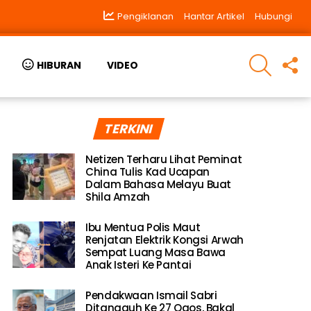
Pengiklanan
Hantar Artikel
Hubungi
SEARCH
F
HIBURAN
VIDEO
U
TERKINI
Netizen Terharu Lihat Peminat
China Tulis Kad Ucapan
Dalam Bahasa Melayu Buat
Shila Amzah
Ibu Mentua Polis Maut
Renjatan Elektrik Kongsi Arwah
Sempat Luang Masa Bawa
Anak Isteri Ke Pantai
Pendakwaan Ismail Sabri
Ditangguh Ke 27 Ogos, Bakal