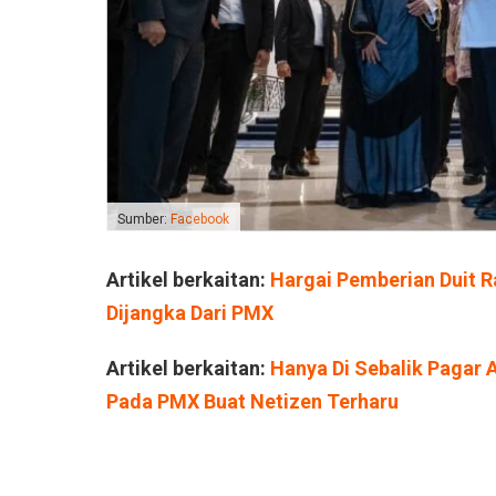
Sumber:
Facebook
Artikel berkaitan:
Hargai Pemberian Duit Ra
Dijangka Dari PMX
Artikel berkaitan:
Hanya Di Sebalik Pagar A
Pada PMX Buat Netizen Terharu