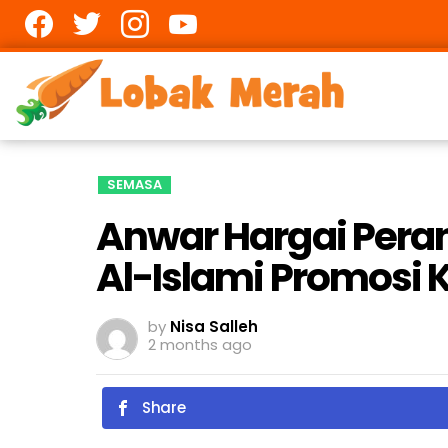
Facebook
twitter
Instagram
youtube
SEMASA
Anwar Hargai Pera
Al-Islami Promosi
by
Nisa Salleh
2 months ago
Share