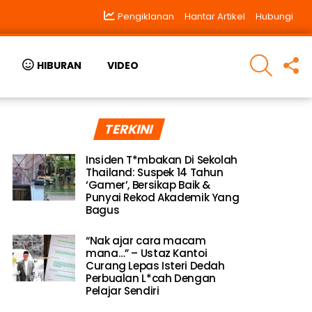
Pengiklanan
Hantar Artikel
Hubungi
SEARCH
F
HIBURAN
VIDEO
U
TERKINI
Insiden T*mbakan Di Sekolah
Thailand: Suspek 14 Tahun
‘Gamer’, Bersikap Baik &
Punyai Rekod Akademik Yang
Bagus
“Nak ajar cara macam
mana…” – Ustaz Kantoi
Curang Lepas Isteri Dedah
Perbualan L*cah Dengan
Pelajar Sendiri