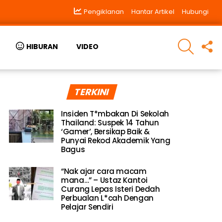
Pengiklanan
Hantar Artikel
Hubungi
SEARCH
F
HIBURAN
VIDEO
U
TERKINI
Insiden T*mbakan Di Sekolah
Thailand: Suspek 14 Tahun
‘Gamer’, Bersikap Baik &
Punyai Rekod Akademik Yang
Bagus
“Nak ajar cara macam
mana…” – Ustaz Kantoi
Curang Lepas Isteri Dedah
Perbualan L*cah Dengan
Pelajar Sendiri