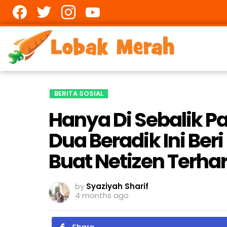
Facebook
twitter
Instagram
youtube
BERITA SOSIAL
Hanya Di Sebalik Pa
Dua Beradik Ini Ber
Buat Netizen Terha
by
Syaziyah Sharif
4 months ago