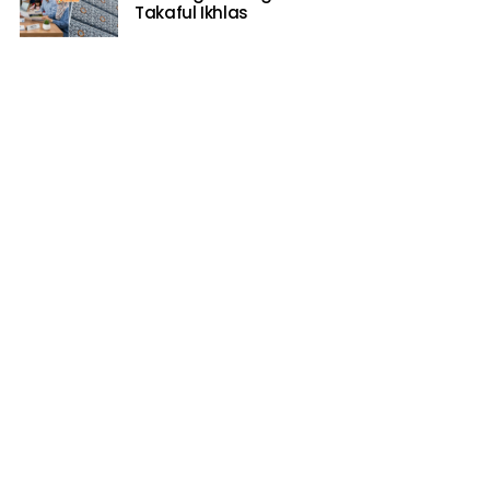
Takaful Ikhlas