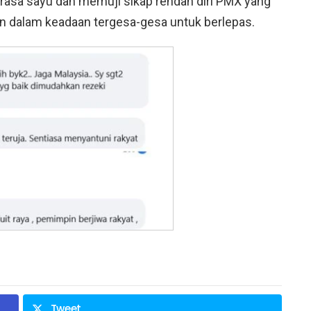
erasa sayu dan memuji sikap rendah diri PMX yang
un dalam keadaan tergesa-gesa untuk berlepas.
Tweet