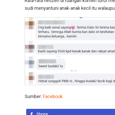
Rata-rata netizen di ruangan komen turut m
sudi menyantuni anak-anak kecil itu walaup
Sumber:
Facebook
Share