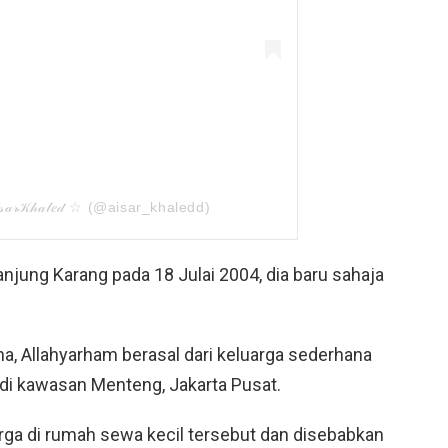
𝒶𝓇𝒦𝒽𝒶𝓁𝑒𝒹 ☆ (@aisar_khaledd)
Tanjung Karang pada 18 Julai 2004, dia baru sahaja
ina, Allahyarham berasal dari keluarga sederhana
 di kawasan Menteng, Jakarta Pusat.
arga di rumah sewa kecil tersebut dan disebabkan