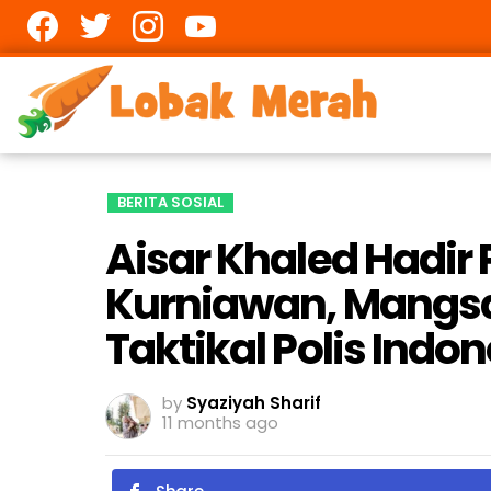
Facebook
twitter
Instagram
youtube
BERITA SOSIAL
Aisar Khaled Hadi
Kurniawan, Mangsa
Taktikal Polis Indo
by
Syaziyah Sharif
11 months ago