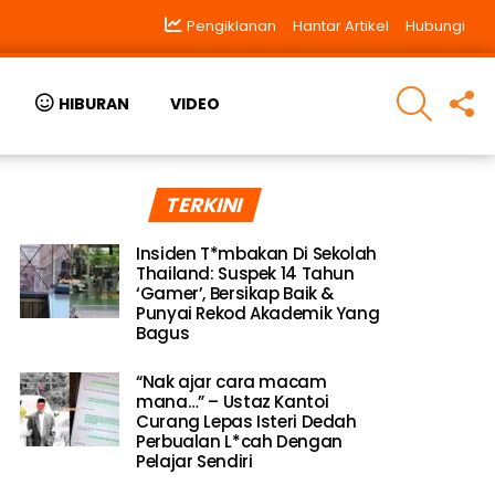
Pengiklanan
Hantar Artikel
Hubungi
SEARCH
F
HIBURAN
VIDEO
U
TERKINI
Insiden T*mbakan Di Sekolah
Thailand: Suspek 14 Tahun
‘Gamer’, Bersikap Baik &
Punyai Rekod Akademik Yang
Bagus
“Nak ajar cara macam
mana…” – Ustaz Kantoi
Curang Lepas Isteri Dedah
Perbualan L*cah Dengan
Pelajar Sendiri