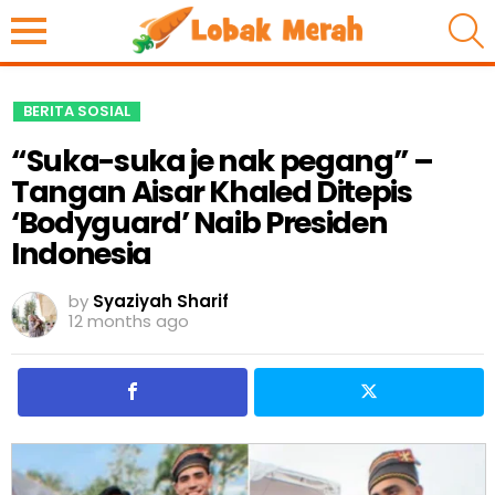
S
BERITA SOSIAL
“Suka-suka je nak pegang” –
Tangan Aisar Khaled Ditepis
‘Bodyguard’ Naib Presiden
Indonesia
by
Syaziyah Sharif
12 months ago