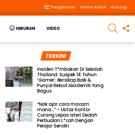
Pengiklanan
Hantar Artikel
Hubungi
SEARCH
F
HIBURAN
VIDEO
U
TERKINI
Insiden T*mbakan Di Sekolah
Thailand: Suspek 14 Tahun
‘Gamer’, Bersikap Baik &
Punyai Rekod Akademik Yang
Bagus
“Nak ajar cara macam
mana…” – Ustaz Kantoi
Curang Lepas Isteri Dedah
Perbualan L*cah Dengan
Pelajar Sendiri