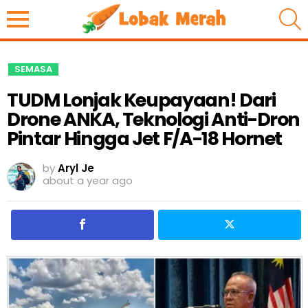
S
SEMASA
TUDM Lonjak Keupayaan! Dari
Drone ANKA, Teknologi Anti-Dron
Pintar Hingga Jet F/A-18 Hornet
by
Aryl Je
about a year ago