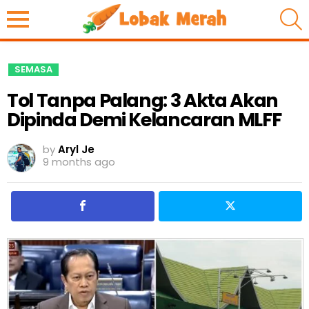
S
SEMASA
Tol Tanpa Palang: 3 Akta Akan
Dipinda Demi Kelancaran MLFF
by
Aryl Je
9 months ago