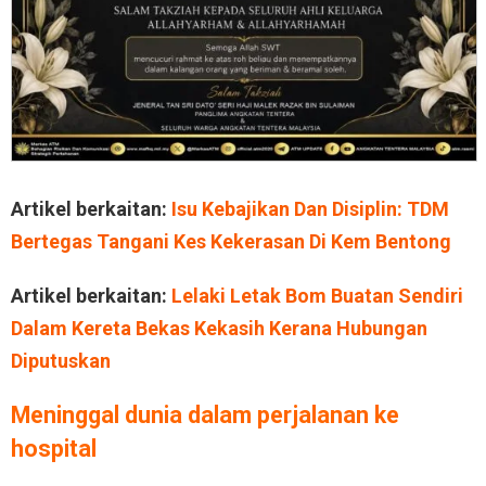
Artikel berkaitan:
Isu Kebajikan Dan Disiplin: TDM
Bertegas Tangani Kes Kekerasan Di Kem Bentong
Artikel berkaitan:
Lelaki Letak Bom Buatan Sendiri
Dalam Kereta Bekas Kekasih Kerana Hubungan
Diputuskan
Meninggal dunia dalam perjalanan ke
hospital