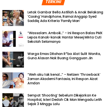
TERKINI
Letak Gambar Bella Astillah & Anak Belakang
‘Casing’ Handphone, Ramai Anggap Syed
Saddiq Ada Kriteria ‘Family Man’
“Wassalam. Amboiii…” – Ini Respon Balas PMX
Lepas Kanak-kanak Hantar Mesej Minta Cuti
Sekolah Selamanya
Warga Emas Ditahan R*ba Alat Sulit Wanita,
Guna Alasan Nak Buang Gangguan Jin
“Weh aku tak kenal…” – Netizen ‘Throwback’
Zaman Akademi Fantasia, Ini Respon Aizat
Amdan
Sempat ‘Shooting’ Sebelum Dikejarkan Ke
Hospital, Isteri Dedah Cik Man Mengadu Letih
Sejak 3 Minggu Lalu