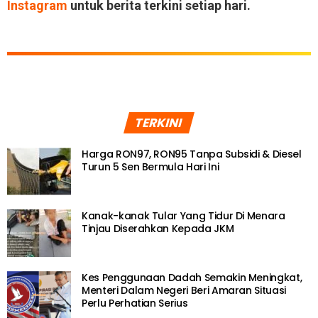
Instagram
untuk berita terkini setiap hari.
TERKINI
Harga RON97, RON95 Tanpa Subsidi & Diesel
Turun 5 Sen Bermula Hari Ini
Kanak-kanak Tular Yang Tidur Di Menara
Tinjau Diserahkan Kepada JKM
Kes Penggunaan Dadah Semakin Meningkat,
Menteri Dalam Negeri Beri Amaran Situasi
Perlu Perhatian Serius