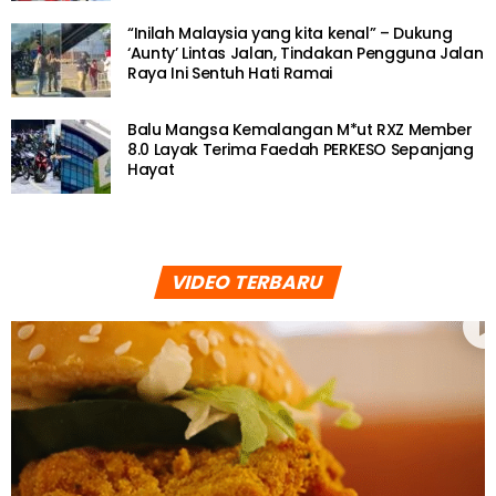
“Inilah Malaysia yang kita kenal” – Dukung
‘Aunty’ Lintas Jalan, Tindakan Pengguna Jalan
Raya Ini Sentuh Hati Ramai
Balu Mangsa Kemalangan M*ut RXZ Member
8.0 Layak Terima Faedah PERKESO Sepanjang
Hayat
VIDEO TERBARU