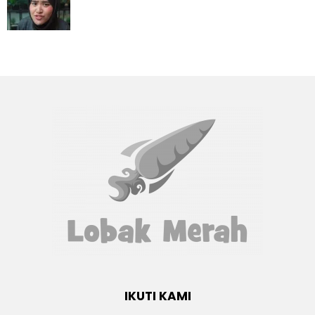
IKUTI KAMI