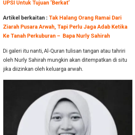
UPSI Untuk Tujuan ‘Berkat’
Artikel berkaitan :
Tak Halang Orang Ramai Dari
Ziarah Pusara Arwah, Tapi Perlu Jaga Adab Ketika
Ke Tanah Perkuburan – Bapa Nurly Sahirah
Di galeri itu nanti, Al-Quran tulisan tangan atau tahriri
oleh Nurly Sahirah mungkin akan ditempatkan di situ
jika diizinkan oleh keluarga arwah.