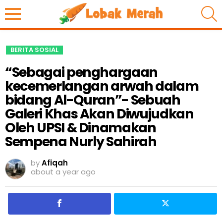
S
BERITA SOSIAL
“Sebagai penghargaan
kecemerlangan arwah dalam
bidang Al-Quran”- Sebuah
Galeri Khas Akan Diwujudkan
Oleh UPSI & Dinamakan
Sempena Nurly Sahirah
by
Afiqah
about a year ago