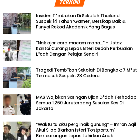
TERKINI
Insiden T*mbakan Di Sekolah Thailand:
Suspek 14 Tahun ‘Gamer’, Bersikap Baik &
Punyai Rekod Akademik Yang Bagus
“Nak ajar cara macam mana…” – Ustaz
Kantoi Curang Lepas Isteri Dedah Perbualan
L*cah Dengan Pelajar Sendiri
Tragedi Temb*kan Sekolah Di Bangkok: 7 M*ut
Termasuk Suspek, 23 Cedera
MAS Wajibkan Saringan Ujian D*dah Terhadap
Semua 1,260 Juruterbang Susulan Kes Di
Jakarta
“Waktu tu aku pergi naik gunung” – Imran Aqil
Akui Silap Biarkan Isteri ‘Postpartum’
Berseorangan Lepas Lahirkan Anak