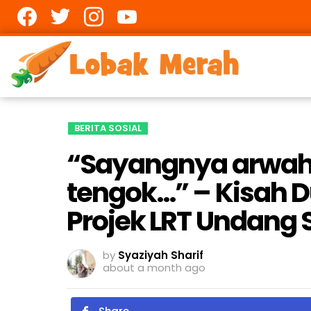
Facebook
twitter
Instagram
youtube
BERITA SOSIAL
“Sayangnya arwah
tengok…” – Kisah D
Projek LRT Undang 
by
Syaziyah Sharif
about a month ago