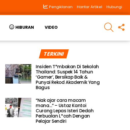
Pengiklanan
Hantar Artikel
Hubungi
SEARCH
F
HIBURAN
VIDEO
U
TERKINI
Insiden T*mbakan Di Sekolah
Thailand: Suspek 14 Tahun
‘Gamer’, Bersikap Baik &
Punyai Rekod Akademik Yang
Bagus
“Nak ajar cara macam
mana…” – Ustaz Kantoi
Curang Lepas Isteri Dedah
Perbualan L*cah Dengan
Pelajar Sendiri