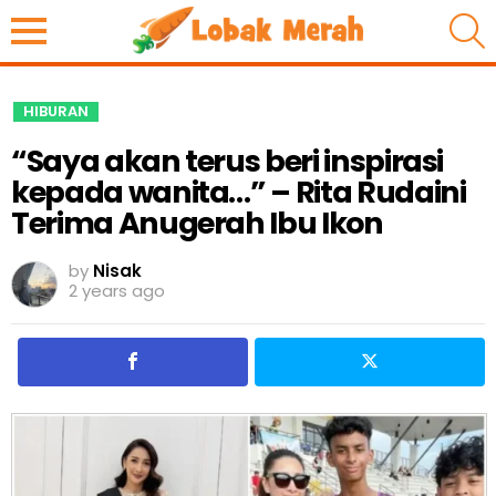
S
HIBURAN
“Saya akan terus beri inspirasi
kepada wanita…” – Rita Rudaini
Terima Anugerah Ibu Ikon
by
Nisak
2 years ago