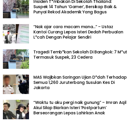
Insiden T*mbakan Di Sekolah Thailand:
Suspek 14 Tahun ‘Gamer’, Bersikap Baik &
Punyai Rekod Akademik Yang Bagus
“Nak ajar cara macam mana…” – Ustaz
Kantoi Curang Lepas Isteri Dedah Perbualan
L*cah Dengan Pelajar Sendiri
Tragedi Temb*kan Sekolah Di Bangkok: 7 M*ut
Termasuk Suspek, 23 Cedera
MAS Wajibkan Saringan Ujian D*dah Terhadap
Semua 1,260 Juruterbang Susulan Kes Di
Jakarta
“Waktu tu aku pergi naik gunung” – Imran Aqil
Akui Silap Biarkan Isteri ‘Postpartum’
Berseorangan Lepas Lahirkan Anak