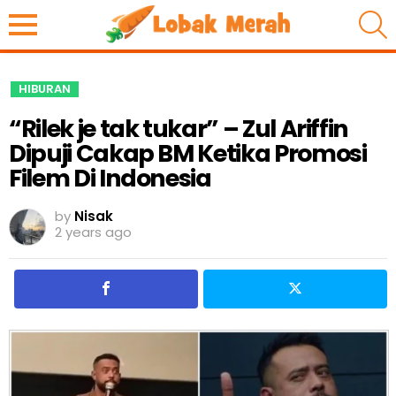
S
HIBURAN
“Rilek je tak tukar” – Zul Ariffin
Dipuji Cakap BM Ketika Promosi
Filem Di Indonesia
by
Nisak
2 years ago