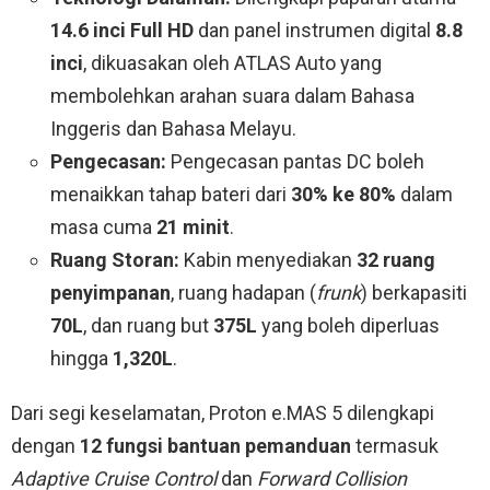
14.6 inci Full HD
dan panel instrumen digital
8.8
inci
, dikuasakan oleh ATLAS Auto yang
membolehkan arahan suara dalam Bahasa
Inggeris dan Bahasa Melayu.
Pengecasan:
Pengecasan pantas DC boleh
menaikkan tahap bateri dari
30% ke 80%
dalam
masa cuma
21 minit
.
Ruang Storan:
Kabin menyediakan
32 ruang
penyimpanan
, ruang hadapan (
frunk
) berkapasiti
70L
, dan ruang but
375L
yang boleh diperluas
hingga
1,320L
.
Dari segi keselamatan, Proton e.MAS 5 dilengkapi
dengan
12 fungsi bantuan pemanduan
termasuk
Adaptive Cruise Control
dan
Forward Collision