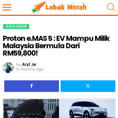
S
GAYA HIDUP
Proton e.MAS 5 : EV Mampu Milik
Malaysia Bermula Dari
RM59,800!
by
Aryl Je
9 months ago