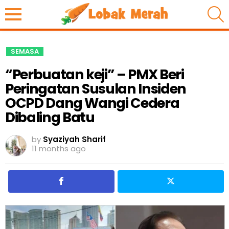
S
SEMASA
“Perbuatan keji” – PMX Beri
Peringatan Susulan Insiden
OCPD Dang Wangi Cedera
Dibaling Batu
by
Syaziyah Sharif
11 months ago