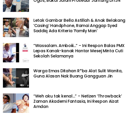
Ogos, Bakal Jalani Prosedur Jantung Di IJN
Letak Gambar Bella Astillah & Anak Belakang
‘Casing’ Handphone, Ramai Anggap Syed
Saddiq Ada Kriteria ‘Family Man’
“Wassalam. Amboiii…” – Ini Respon Balas PMX
Lepas Kanak-kanak Hantar Mesej Minta Cuti
Sekolah Selamanya
Warga Emas Ditahan R*ba Alat Sulit Wanita,
Guna Alasan Nak Buang Gangguan Jin
“Weh aku tak kenal…” – Netizen ‘Throwback’
Zaman Akademi Fantasia, Ini Respon Aizat
Amdan