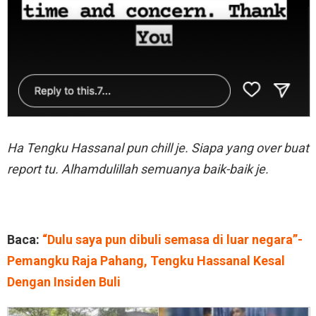
Ha Tengku Hassanal pun chill je. Siapa yang over buat
report tu. Alhamdulillah semuanya baik-baik je.
Baca:
“Dulu saya pun dibuli semasa di luar negara”-
Pemangku Raja Pahang, Tengku Hassanal Kesal
Dengan Insiden Buli