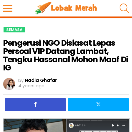
S
SEMASA
Pengerusi NGO Disiasat Lepas
Persoal VIP Datang Lambat,
Tengku Hassanal Mohon Maaf Di
IG
by
Nadia Ghafar
4 years ago