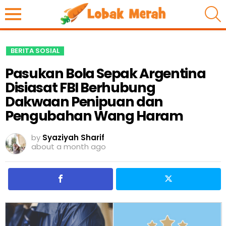
S
BERITA SOSIAL
Pasukan Bola Sepak Argentina
Disiasat FBI Berhubung
Dakwaan Penipuan dan
Pengubahan Wang Haram
by
Syaziyah Sharif
about a month ago