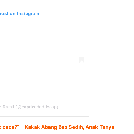
 post on Instagram
iz Ramli (@capricedaddycap)
k caca?” – Kakak Abang Bas Sedih, Anak Tanya