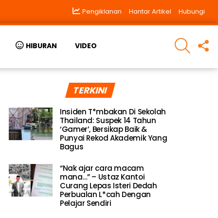
Pengiklanan
Hantar Artikel
Hubungi
SEARCH
F
HIBURAN
VIDEO
U
TERKINI
Insiden T*mbakan Di Sekolah
Thailand: Suspek 14 Tahun
‘Gamer’, Bersikap Baik &
Punyai Rekod Akademik Yang
Bagus
“Nak ajar cara macam
mana…” – Ustaz Kantoi
Curang Lepas Isteri Dedah
Perbualan L*cah Dengan
Pelajar Sendiri