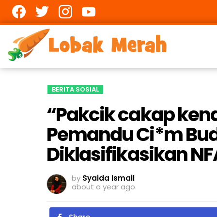
Facebook
twitter
Instagram
youtube
BERITA SOSIAL
“Pakcik cakap kena
Pemandu Ci*m Buda
Diklasifikasikan NF
by
Syaida Ismail
about a year ago