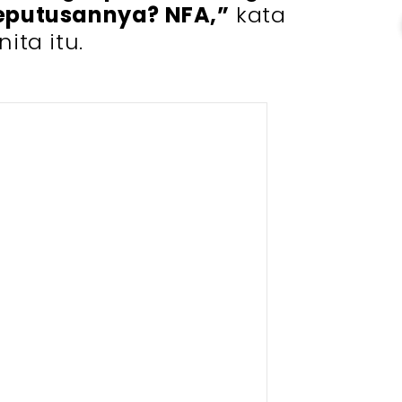
keputusannya? NFA,”
kata
ita itu.