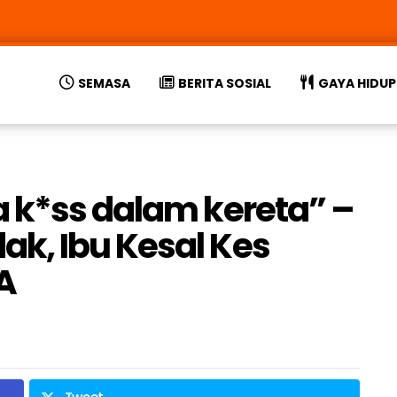
SEMASA
BERITA SOSIAL
GAYA HIDUP
 k*ss dalam kereta” –
k, Ibu Kesal Kes
A