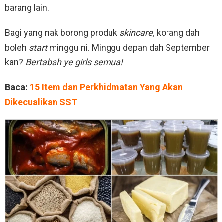
barang lain.
Bagi yang nak borong produk
skincare,
korang dah
boleh
start
minggu ni. Minggu depan dah September
kan?
Bertabah ye girls semua!
Baca:
15 Item dan Perkhidmatan Yang Akan
Dikecualikan SST