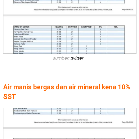
sumber:
twitter
Air manis bergas dan air mineral kena 10%
SST