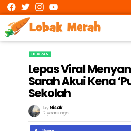
Facebook
twitter
Instagram
youtube
HIBURAN
Lepas Viral Menyan
Sarah Akui Kena ‘P
Sekolah
by
Nisak
2 years ago