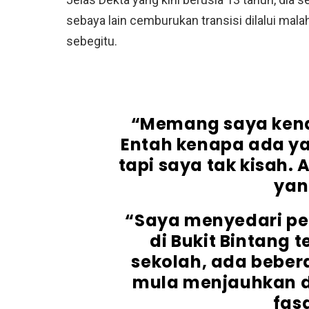
sebaya lain cemburukan transisi dilalui mal
sebegitu.
“Memang saya kena
Entah kenapa ada y
tapi saya tak kisah.
yan
“Saya menyedari per
di Bukit Bintang 
sekolah, ada beber
mula menjauhkan di
fas