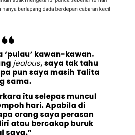
ah hanya berlapang dada berdepan cabaran kecil
 ‘pulau’ kawan-kawan.
ang
jealous
, saya tak tahu
 Apa pun saya masih Talita
g sama.
kara itu selepas muncul
tempoh hari. Apabila di
apa orang saya perasan
ri atau bercakap buruk
al saya.”