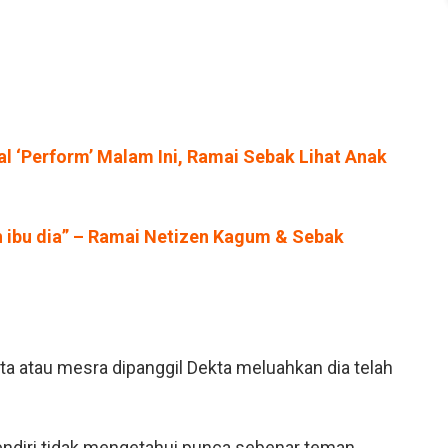
al ‘Perform’ Malam Ini, Ramai Sebak Lihat Anak
ibu dia” – Ramai Netizen Kagum & Sebak
lita atau mesra dipanggil Dekta meluahkan dia telah
 sendiri tidak mengetahui punca sebenar teman