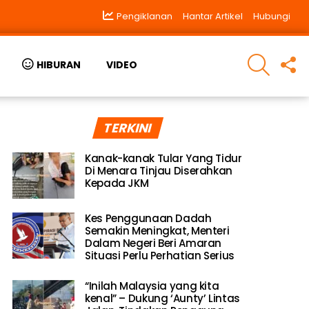
Pengiklanan
Hantar Artikel
Hubungi
SEARCH
F
HIBURAN
VIDEO
U
TERKINI
Kanak-kanak Tular Yang Tidur
Di Menara Tinjau Diserahkan
Kepada JKM
Kes Penggunaan Dadah
Semakin Meningkat, Menteri
Dalam Negeri Beri Amaran
Situasi Perlu Perhatian Serius
“Inilah Malaysia yang kita
kenal” – Dukung ‘Aunty’ Lintas