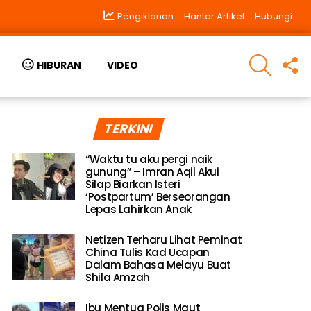
Pengiklanan
Hantar Artikel
Hubungi
SEARCH
F
HIBURAN
VIDEO
U
TERKINI
“Waktu tu aku pergi naik
gunung” – Imran Aqil Akui
Silap Biarkan Isteri
‘Postpartum’ Berseorangan
Lepas Lahirkan Anak
Netizen Terharu Lihat Peminat
China Tulis Kad Ucapan
Dalam Bahasa Melayu Buat
Shila Amzah
Ibu Mentua Polis Maut