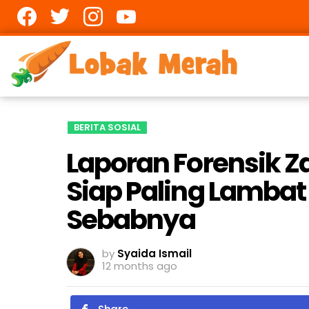
Facebook
twitter
Instagram
youtube
BERITA SOSIAL
Laporan Forensik Z
Siap Paling Lambat 
Sebabnya
by
Syaida Ismail
12 months ago