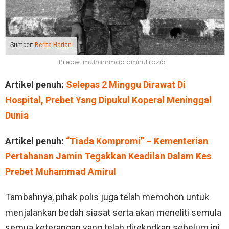
Sumber:
Berita Harian
Prebet muhammad amirul raziq
Artikel penuh:
Selepas 2 Minggu Dirawat Di
Hospital, Prebet Yang Dipukul Koperal Meninggal
Dunia
Artikel penuh:
“Tiada Kompromi” – Kementerian
Pertahanan Jamin Tegakkan Keadilan Dalam Kes
Prebet Muhammad Amirul
Tambahnya, pihak polis juga telah memohon untuk
menjalankan bedah siasat serta akan meneliti semula
semua keterangan yang telah direkodkan sebelum ini.