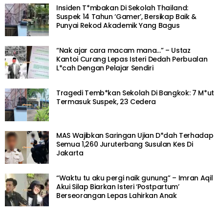
Insiden T*mbakan Di Sekolah Thailand:
Suspek 14 Tahun ‘Gamer’, Bersikap Baik &
Punyai Rekod Akademik Yang Bagus
“Nak ajar cara macam mana…” – Ustaz
Kantoi Curang Lepas Isteri Dedah Perbualan
L*cah Dengan Pelajar Sendiri
Tragedi Temb*kan Sekolah Di Bangkok: 7 M*ut
Termasuk Suspek, 23 Cedera
MAS Wajibkan Saringan Ujian D*dah Terhadap
Semua 1,260 Juruterbang Susulan Kes Di
Jakarta
“Waktu tu aku pergi naik gunung” – Imran Aqil
Akui Silap Biarkan Isteri ‘Postpartum’
Berseorangan Lepas Lahirkan Anak