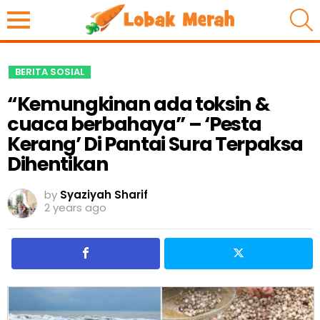
S
BERITA SOSIAL
“Kemungkinan ada toksin &
cuaca berbahaya” – ‘Pesta
Kerang’ Di Pantai Sura Terpaksa
Dihentikan
by
Syaziyah Sharif
2 years ago