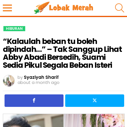
S
HIBURAN
“Kalaulah beban tu boleh
dipindah…” – Tak Sanggup Lihat
Abby Abadi Bersedih, Suami
Sedia Pikul Segala Beban Isteri
by
Syaziyah Sharif
about a month ago