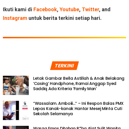
Ikuti kami di
Facebook
,
Youtube
,
Twitter
, and
Instagram
untuk berita terkini setiap hari.
TERKINI
Letak Gambar Bella Astillah & Anak Belakang
‘Casing’ Handphone, Ramai Anggap Syed
Saddiq Ada Kriteria ‘Family Man’
“Wassalam. Amboiii…” – Ini Respon Balas PMX
Lepas Kanak-kanak Hantar Mesej Minta Cuti
Sekolah Selamanya
Warga Emas Ditahan R*ba Alat Sulit Wanita,