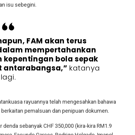
n isu sebegini.
apun, FAM akan terus
s dalam mempertahankan
 kepentingan bola sepak
at antarabangsa,”
katanya
lagi.
tankuasa rayuannya telah mengesahkan bahawa
FA berkaitan pemalsuan dan penipuan dokumen.
 denda sebanyak CHF 350,000 (kira-kira RM1.9
almero, Facundo Garces, Rodrigo Holgado, Imanol