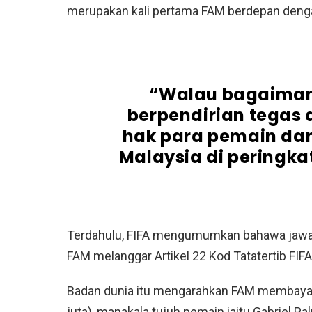
merupakan kali pertama FAM berdepan denga
“Walau bagaiman
berpendirian tega
hak para pemain dan
Malaysia di peringk
Terdahulu, FIFA mengumumkan bahawa jawa
FAM melanggar Artikel 22 Kod Tatatertib FI
Badan dunia itu mengarahkan FAM membayar
juta), manakala tujuh pemain iaitu Gabriel P