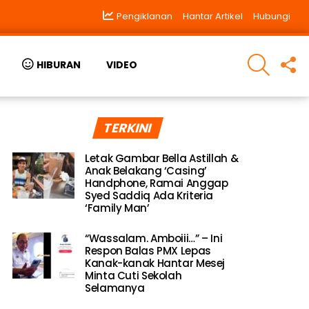
Pengiklanan
Hantar Artikel
Hubungi
SEARCH
F
HIBURAN
VIDEO
U
TERKINI
Letak Gambar Bella Astillah &
Anak Belakang ‘Casing’
Handphone, Ramai Anggap
Syed Saddiq Ada Kriteria
‘Family Man’
“Wassalam. Amboiii…” – Ini
Respon Balas PMX Lepas
Kanak-kanak Hantar Mesej
Minta Cuti Sekolah
Selamanya