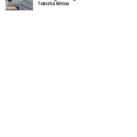
Takaful Ikhlas