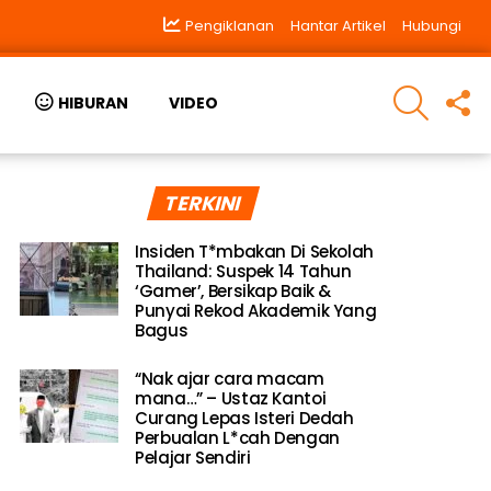
Pengiklanan
Hantar Artikel
Hubungi
SEARCH
F
HIBURAN
VIDEO
U
TERKINI
Insiden T*mbakan Di Sekolah
Thailand: Suspek 14 Tahun
‘Gamer’, Bersikap Baik &
Punyai Rekod Akademik Yang
Bagus
“Nak ajar cara macam
mana…” – Ustaz Kantoi
Curang Lepas Isteri Dedah
Perbualan L*cah Dengan
Pelajar Sendiri