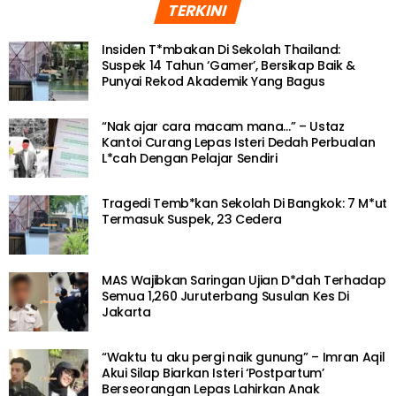
TERKINI
Insiden T*mbakan Di Sekolah Thailand:
Suspek 14 Tahun ‘Gamer’, Bersikap Baik &
Punyai Rekod Akademik Yang Bagus
“Nak ajar cara macam mana…” – Ustaz
Kantoi Curang Lepas Isteri Dedah Perbualan
L*cah Dengan Pelajar Sendiri
Tragedi Temb*kan Sekolah Di Bangkok: 7 M*ut
Termasuk Suspek, 23 Cedera
MAS Wajibkan Saringan Ujian D*dah Terhadap
Semua 1,260 Juruterbang Susulan Kes Di
Jakarta
“Waktu tu aku pergi naik gunung” – Imran Aqil
Akui Silap Biarkan Isteri ‘Postpartum’
Berseorangan Lepas Lahirkan Anak