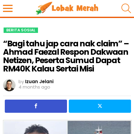
S
BERITA SOSIAL
“Bagi tahu jap cara nak claim” –
Ahmad Faezal Respon Dakwaan
Netizen, Peserta Sumud Dapat
RM40K Kalau Sertai Misi
by
Izuan Jelani
4 months ago