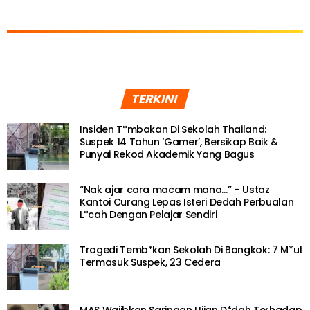
TERKINI
Insiden T*mbakan Di Sekolah Thailand:
Suspek 14 Tahun ‘Gamer’, Bersikap Baik &
Punyai Rekod Akademik Yang Bagus
“Nak ajar cara macam mana…” – Ustaz
Kantoi Curang Lepas Isteri Dedah Perbualan
L*cah Dengan Pelajar Sendiri
Tragedi Temb*kan Sekolah Di Bangkok: 7 M*ut
Termasuk Suspek, 23 Cedera
MAS Wajibkan Saringan Ujian D*dah Terhadap