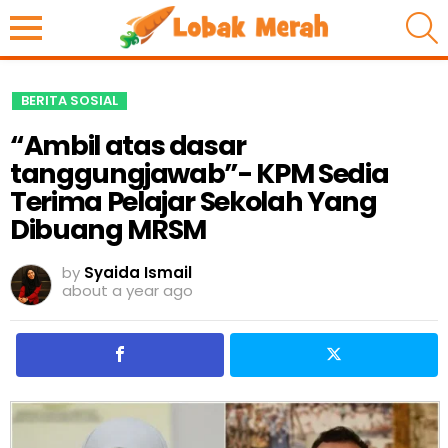
S
BERITA SOSIAL
“Ambil atas dasar
tanggungjawab”- KPM Sedia
Terima Pelajar Sekolah Yang
Dibuang MRSM
by
Syaida Ismail
about a year ago