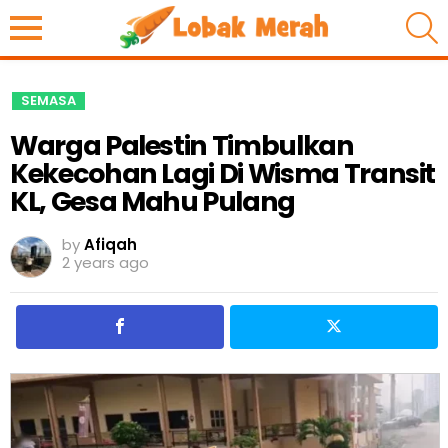
S
SEMASA
Warga Palestin Timbulkan
Kekecohan Lagi Di Wisma Transit
KL, Gesa Mahu Pulang
by
Afiqah
2 years ago