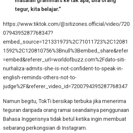
masalah grammars ke tak apa, bila orang
tegur, kita belajar.”
https://www.tiktok.com/@sitizones.official/video/720
0794395287768347?
embed_source=121331973%2C71011723%2C12081
1592%2C120810756%3Bnull%3Bembed_share&refer
=embed&referer_url=worldofbuzz.com%2Fdato-siti-
nurhaliza-admits-she-is-not-confident-to-speak-in-
english-reminds-others-not-to-
judge%2F&referer_video_id=7200794395287768347
Namun begitu, TokTi bersikap terbuka jika menerima
teguran daripada orang ramai seandainya penggunaan
Bahasa Inggerisnya tidak betul ketika ingin membuat
sebarang perkongsian di Instagram.