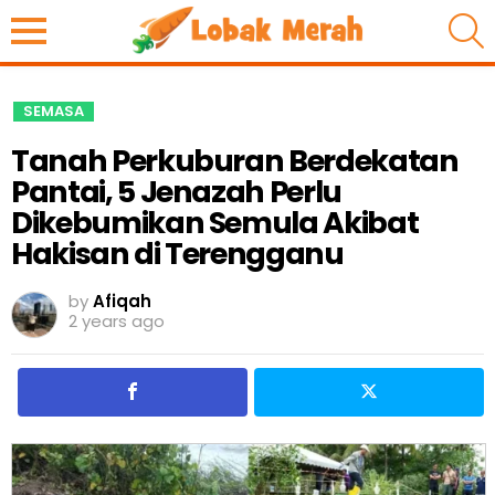
S
SEMASA
Tanah Perkuburan Berdekatan
Pantai, 5 Jenazah Perlu
Dikebumikan Semula Akibat
Hakisan di Terengganu
by
Afiqah
2 years ago