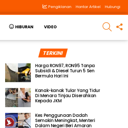
Pengiklanan
Hantar Artikel
Hubungi
SEARCH
F
HIBURAN
VIDEO
U
TERKINI
Harga RON97, RON95 Tanpa
Subsidi & Diesel Turun 5 Sen
Bermula Hari Ini
Kanak-kanak Tular Yang Tidur
Di Menara Tinjau Diserahkan
Kepada JKM
Kes Penggunaan Dadah
Semakin Meningkat, Menteri
Dalam Negeri Beri Amaran