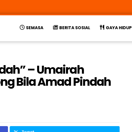
SEMASA
BERITA SOSIAL
GAYA HIDUP
ndah” – Umairah
ong Bila Amad Pindah