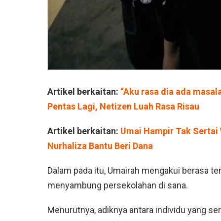
Artikel berkaitan:
“Aku rasa dia ada masal
Pentas Lagi, Netizen Luah Rasa Risau
Artikel berkaitan:
Umai Hampir Tak Sertai
Nurhaliza Bantu Beri Dana
Dalam pada itu, Umairah mengakui berasa t
menyambung persekolahan di sana.
Menurutnya, adiknya antara individu yang se