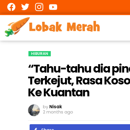
Facebook
twitter
Instagram
youtube
HIBURAN
“Tahu-tahu dia pi
Terkejut, Rasa Kos
Ke Kuantan
by
Nisak
2 months ago