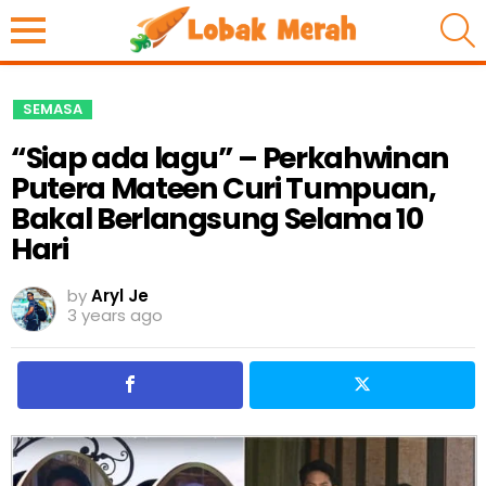
S
SEMASA
“Siap ada lagu” – Perkahwinan
Putera Mateen Curi Tumpuan,
Bakal Berlangsung Selama 10
Hari
by
Aryl Je
3 years ago