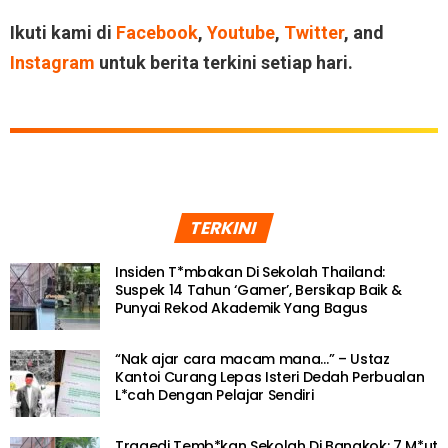
Ikuti kami di
Facebook
,
Youtube
,
Twitter
, and
Instagram
untuk berita terkini setiap hari.
TERKINI
Insiden T*mbakan Di Sekolah Thailand:
Suspek 14 Tahun ‘Gamer’, Bersikap Baik &
Punyai Rekod Akademik Yang Bagus
“Nak ajar cara macam mana…” – Ustaz
Kantoi Curang Lepas Isteri Dedah Perbualan
L*cah Dengan Pelajar Sendiri
Tragedi Temb*kan Sekolah Di Bangkok: 7 M*ut