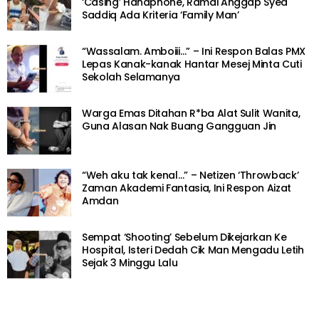
‘Casing’ Handphone, Ramai Anggap Syed
Saddiq Ada Kriteria ‘Family Man’
“Wassalam. Amboiii…” – Ini Respon Balas PMX
Lepas Kanak-kanak Hantar Mesej Minta Cuti
Sekolah Selamanya
Warga Emas Ditahan R*ba Alat Sulit Wanita,
Guna Alasan Nak Buang Gangguan Jin
“Weh aku tak kenal…” – Netizen ‘Throwback’
Zaman Akademi Fantasia, Ini Respon Aizat
Amdan
Sempat ‘Shooting’ Sebelum Dikejarkan Ke
Hospital, Isteri Dedah Cik Man Mengadu Letih
Sejak 3 Minggu Lalu