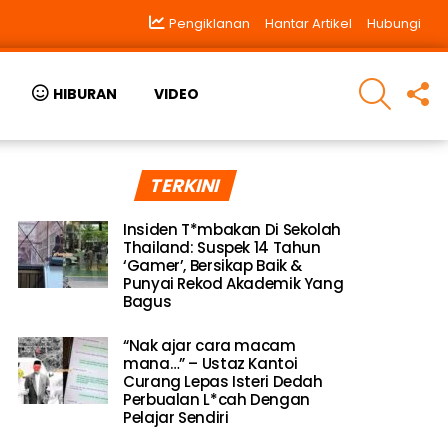
Pengiklanan
Hantar Artikel
Hubungi
SEARCH
F
HIBURAN
VIDEO
U
TERKINI
Insiden T*mbakan Di Sekolah
Thailand: Suspek 14 Tahun
‘Gamer’, Bersikap Baik &
Punyai Rekod Akademik Yang
Bagus
“Nak ajar cara macam
mana…” – Ustaz Kantoi
Curang Lepas Isteri Dedah
Perbualan L*cah Dengan
Pelajar Sendiri