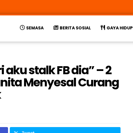
SEMASA
BERITA SOSIAL
GAYA HIDUP
 aku stalk FB dia” – 2
anita Menyesal Curang
k