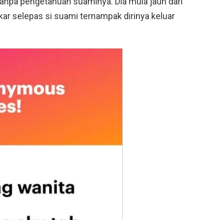
tanpa pengetahuan suaminya. Dia mula jauh dari
ar selepas si suami ternampak dirinya keluar