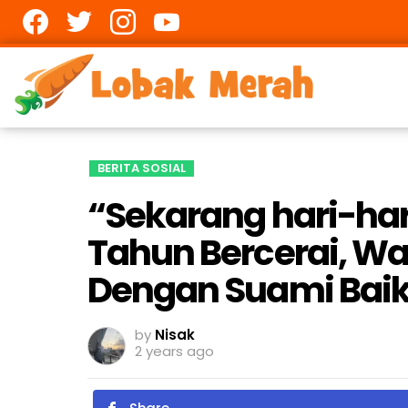
Facebook
twitter
Instagram
youtube
BERITA SOSIAL
“Sekarang hari-hari
Tahun Bercerai, W
Dengan Suami Bai
by
Nisak
2 years ago