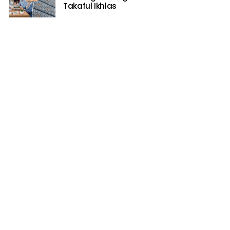
Takaful Ikhlas