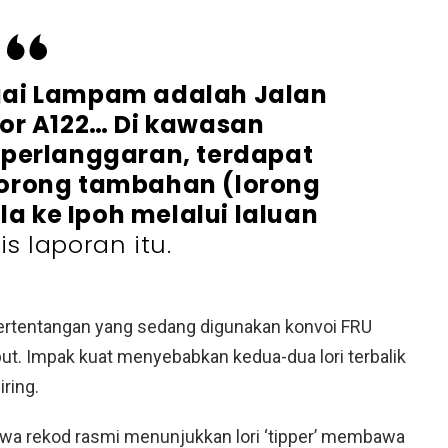
gai Lampam adalah Jalan
or A122… Di kawasan
 perlanggaran, terdapat
lorong tambahan (lorong
 ke Ipoh melalui laluan
lis laporan itu.
n bertentangan yang sedang digunakan konvoi FRU
t. Impak kuat menyebabkan kedua-dua lori terbalik
ring.
wa rekod rasmi menunjukkan lori ‘tipper’ membawa