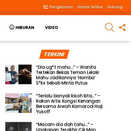
Pengiklanan
Hantar Artikel
Hubungi
SEARCH
F
HIBURAN
VIDEO
U
TERKINI
“Dia ug*t mahu…” – Wanita
Tertekan Bekas Teman Lelaki
Mahu Jadikannya ‘Hamba’
S*ks Sebab Minta Putus
“Terlalu banyak kisoh kita…” –
Rakan Artis Kongsi Kenangan
Bersama Arwah Kamarool Haji
Yusoff
“Macam dia dah tahu…” –
Ungkapan Terakhir Cik Man