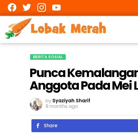
Facebook
twitter
Instagram
youtube
BERITA SOSIAL
Punca Kemalangan 
Anggota Pada Mei L
by
Syaziyah Sharif
9 months ago
Share