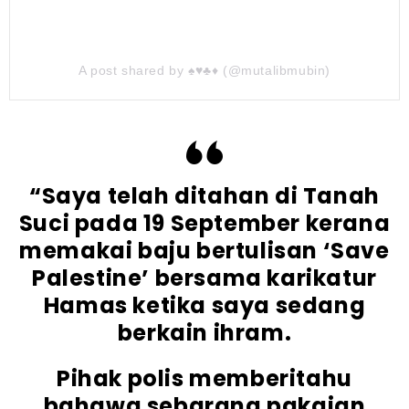
A post shared by ♠️♥️♣️♦️ (@mutalibmubin)
“Saya telah ditahan di Tanah
Suci pada 19 September kerana
memakai baju bertulisan ‘Save
Palestine’ bersama karikatur
Hamas ketika saya sedang
berkain ihram.
Pihak polis memberitahu
bahawa sebarang pakaian